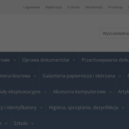
Logowanie
Rejestracja
O firmie
Aktualności
Promocja
urowe
Oprawa dokumentów
Przechowywanie do
nteria biurowa
Galanteria papiernicza i skórzana
iały eksploatacyjne
Akcesoria komputerowe
Artyk
ty i identyfikatory
Higiena, sprzątanie, dezynfekcja
e
Szkoła