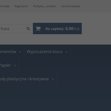
Kontakt
Regulamin
Polityka „cookies”
Cennik dostaw
0,00
Do zapłaty:
PLN
kumentów
Wyposażenie biura
Papier
uły plastyczne i kreatywne