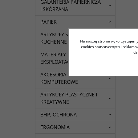
GALANTERIA PAPIERNICZA
I SKÓRZANA
PAPIER
ARTYKUŁY SPOŻYWCZE I
Na naszej stronie wykorzystujemy 
KUCHENNE
cookies statystycznych i reklam
dz
MATERIAŁY
EKSPLOATACYJNE
AKCESORIA
KOMPUTEROWE
ARTYKUŁY PLASTYCZNE I
KREATYWNE
BHP, OCHRONA
ERGONOMIA