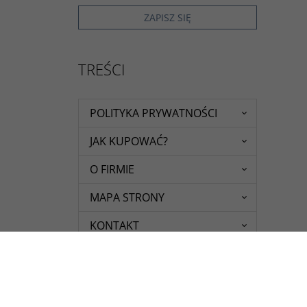
TREŚCI
POLITYKA PRYWATNOŚCI
JAK KUPOWAĆ?
O FIRMIE
MAPA STRONY
KONTAKT
REGULAMIN