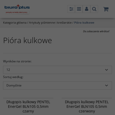
Panel
Menu
Panel
Szukaj
Kategoria główna
/
Artykuły piśmienne i kreślarskie
/
Pióra kulkowe
Pióra kulkowe
Wyników na stronie
:
Sortuj według
:
813834
813835
Długopis kulkowy PENTEL
Długopis kulkowy PENTEL
EnerGel BLN105 0,5mm
EnerGel BLN105 0,5mm
czarny
czerwony