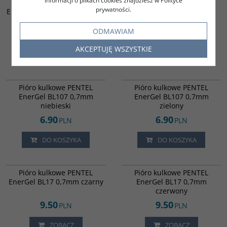
informacji o plikach cookies znajdziesz w Polityce
Pióro kulkowe PENTEL
Pióro kulkowe PENTEL
prywatności.
EnerGel BL107 0,7mm czarny
EnerGel BL107 0,7mm
czerwony
ODMAWIAM
6.90
6.90
PLN
PLN
AKCEPTUJĘ WSZYSTKIE
DO KOSZYKA
DO KOSZYKA
813616
813617
Pióro kulkowe PENTEL
Pióro kulkowe PENTEL
EnerGel BL107 0,7mm
EnerGel BL107 0,7mm
niebieski
zielony
6.90
6.90
PLN
PLN
DO KOSZYKA
DO KOSZYKA
825155
825156
Pióro kulkowe PENTEL
Pióro kulkowe PENTEL
EnerGel BL17 0,7mm czarny
EnerGel BL17 0,7mm
czerwony
9.50
9.50
PLN
PLN
ZOBACZ
ZOBACZ