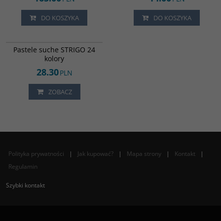
DO KOSZYKA
DO KOSZYKA
6412303
Pastele suche STRIGO 24
kolory
28.30
PLN
ZOBACZ
Polityka prywatności
|
Jak kupować?
|
Mapa strony
|
Kontakt
|
Regulamin
Szybki kontakt