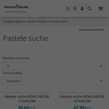
Panel
Menu
Panel
Szukaj
Kategoria główna
/
Szkoła
/
Pastele
/
Pastele suche
Pastele suche
Wyników na stronie
:
Sortuj według
:
6402900
6408700
Pastele suche KOH-I-NOOR
Pastele suche KOH-I-NOOR
12 kolorów
18 kolorów
30.65
47.99
PLN
PLN