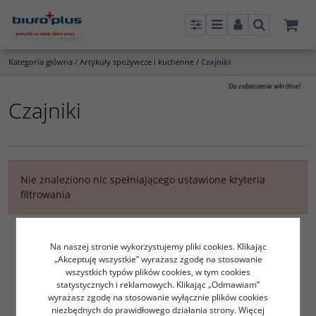
Panel
Menu
Panel
Szukaj
Kategoria główna
/
Artykuły spożywcze i kuchenne
/
Czajniki
Czajniki
Nie znaleziono nic spełniającego ustawione kryteria
filtrowania
Na naszej stronie wykorzystujemy pliki cookies. Klikając
„Akceptuję wszystkie” wyrażasz zgodę na stosowanie
wszystkich typów plików cookies, w tym cookies
statystycznych i reklamowych. Klikając „Odmawiam”
wyrażasz zgodę na stosowanie wyłącznie plików cookies
niezbędnych do prawidłowego działania strony. Więcej