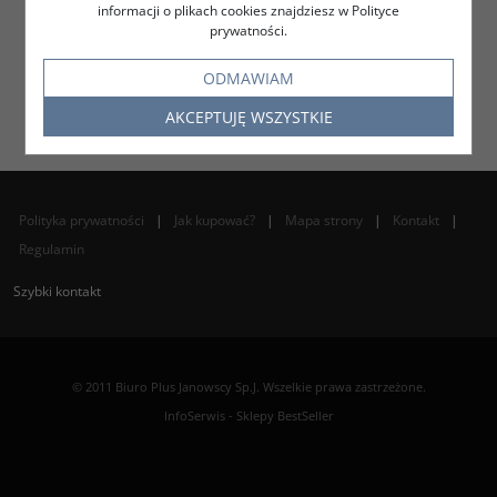
informacji o plikach cookies znajdziesz w Polityce
prywatności.
ODMAWIAM
AKCEPTUJĘ WSZYSTKIE
Polityka prywatności
|
Jak kupować?
|
Mapa strony
|
Kontakt
|
Regulamin
Szybki kontakt
© 2011 Biuro Plus Janowscy Sp.J. Wszelkie prawa zastrzeżone.
InfoSerwis
-
Sklepy BestSeller