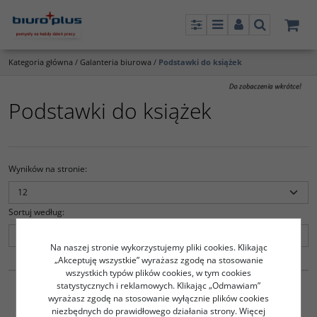
Panel
Menu
Panel
Szukaj
Kategoria główna
/
Galanteria biurowa
/
Podstawki do książek
Podstawki do książek
Wyników na stronie
:
Sortuj według
:
Na naszej stronie wykorzystujemy pliki cookies. Klikając
„Akceptuję wszystkie” wyrażasz zgodę na stosowanie
6627405
wszystkich typów plików cookies, w tym cookies
Stojak na książki Q-CONNECT metalowy czarny (2 sztuki)
statystycznych i reklamowych. Klikając „Odmawiam”
26.20
wyrażasz zgodę na stosowanie wyłącznie plików cookies
PLN
niezbędnych do prawidłowego działania strony. Więcej