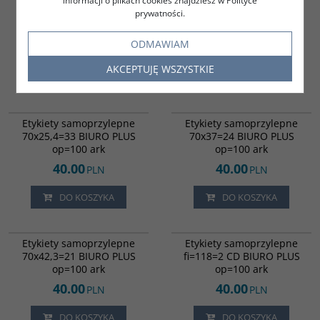
informacji o plikach cookies znajdziesz w Polityce
Etykiety samoprzylepne
Etykiety samoprzylepne
prywatności.
38x21,2=65 BIURO PLUS
52,5x29,6=40 BIURO PLUS
op=100 ark
op=100 ark
ODMAWIAM
40.00
40.00
PLN
PLN
AKCEPTUJĘ WSZYSTKIE
DO KOSZYKA
DO KOSZYKA
804103
71610
Ilość etykiet w opakowaniu: 3300
Ilość etykiet w opakowaniu: 2400
Etykiety samoprzylepne
Etykiety samoprzylepne
70x25,4=33 BIURO PLUS
70x37=24 BIURO PLUS
op=100 ark
op=100 ark
40.00
40.00
PLN
PLN
DO KOSZYKA
DO KOSZYKA
71620
77597
Ilość etykiet w opakowaniu: 2100
Ilość etykiet w opakowaniu: 200
Etykiety samoprzylepne
Etykiety samoprzylepne
70x42,3=21 BIURO PLUS
fi=118=2 CD BIURO PLUS
op=100 ark
op=100 ark
40.00
40.00
PLN
PLN
DO KOSZYKA
DO KOSZYKA