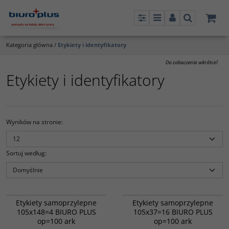
Panel
Menu
Panel
Szukaj
Kategoria główna
/
Etykiety i identyfikatory
Etykiety i identyfikatory
Wyników na stronie
:
Sortuj według
:
71615
71616
Ilość etykiet w opakowaniu: 1600
Etykiety samoprzylepne
Etykiety samoprzylepne
105x148=4 BIURO PLUS
105x37=16 BIURO PLUS
op=100 ark
op=100 ark