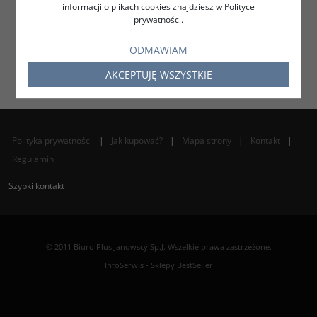
informacji o plikach cookies znajdziesz w Polityce
prywatności.
DO KOSZYKA
DO KOSZYKA
ODMAWIAM
AKCEPTUJĘ WSZYSTKIE
Polityka prywatności
|
Jak kupować?
|
Mapa strony
|
Kontakt
|
Regulamin
Szybki kontakt
© 2011 Biuro Plus Janowscy Sp.J. Wszelkie prawa zastrzeżone.
InfoSerwis
-
Sklepy BestSeller