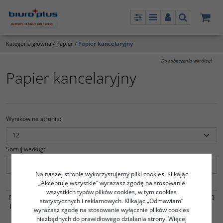
Panel
Menu
Panel
Szukaj
Kategoria główna
/
Papier
/
Papier kancelaryjny
Papier kancelaryjny
Wyników na stronie
:
Sortuj według
:
Na naszej stronie wykorzystujemy pliki cookies. Klikając
„Akceptuję wszystkie” wyrażasz zgodę na stosowanie
6811900
6811902
wszystkich typów plików cookies, w tym cookies
Papier kancelaryjny A-3 100
Papier kancelaryjny A-3 100
statystycznych i reklamowych. Klikając „Odmawiam”
kartek w kratkę INTERDRUK
kartek w linię INTERDRUK
wyrażasz zgodę na stosowanie wyłącznie plików cookies
24.00
23.00
niezbędnych do prawidłowego działania strony. Więcej
PLN
PLN