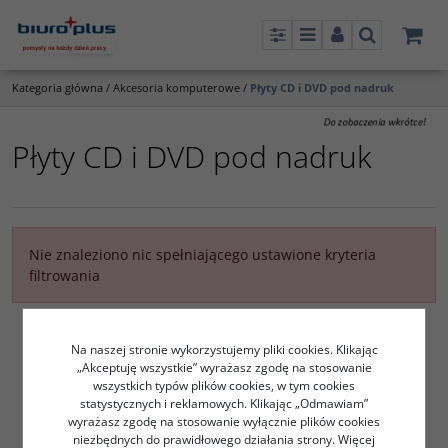
Panel
Menu
Panel
Szukaj
Kategoria główna
/
Akcesoria komputerowe
/
Płyty CD i DVD pod nadruk
Płyty CD i DVD pod nadruk
Nie znaleziono nic spełniającego ustawione kryteria
filtrowania
Na naszej stronie wykorzystujemy pliki cookies. Klikając
„Akceptuję wszystkie” wyrażasz zgodę na stosowanie
wszystkich typów plików cookies, w tym cookies
statystycznych i reklamowych. Klikając „Odmawiam”
wyrażasz zgodę na stosowanie wyłącznie plików cookies
niezbędnych do prawidłowego działania strony. Więcej