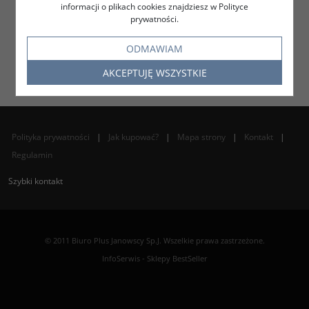
informacji o plikach cookies znajdziesz w Polityce
prywatności.
ODMAWIAM
AKCEPTUJĘ WSZYSTKIE
Polityka prywatności
|
Jak kupować?
|
Mapa strony
|
Kontakt
|
Regulamin
Szybki kontakt
© 2011 Biuro Plus Janowscy Sp.J. Wszelkie prawa zastrzeżone.
InfoSerwis
-
Sklepy BestSeller