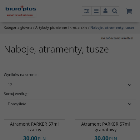
Panel
Menu
Panel
Szukaj
Kategoria główna
/
Artykuły piśmienne i kreślarskie
/
Naboje, atramenty, tusze
Naboje, atramenty, tusze
Wyników na stronie
:
Sortuj według
:
826001
826004
Atrament PARKER 57ml
Atrament PARKER 57ml
czarny
granatowy
30.00
30.00
PLN
PLN