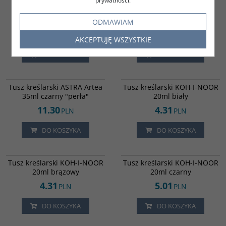
prywatności.
atramentem QUINK
atramentem QUINK
niezmywalne standard
zmywalne standard
niebieskie (5szt)
niebieskie (5szt)
ODMAWIAM
16.20
16.20
PLN
PLN
AKCEPTUJĘ WSZYSTKIE
DO KOSZYKA
DO KOSZYKA
6447100
6412105
Tusz kreślarski ASTRA Artea
Tusz kreślarski KOH-I-NOOR
35ml czarny "perła"
20ml biały
11.30
4.31
PLN
PLN
DO KOSZYKA
DO KOSZYKA
6412104
6411700
Tusz kreślarski KOH-I-NOOR
Tusz kreślarski KOH-I-NOOR
20ml brązowy
20ml czarny
4.31
5.01
PLN
PLN
DO KOSZYKA
DO KOSZYKA