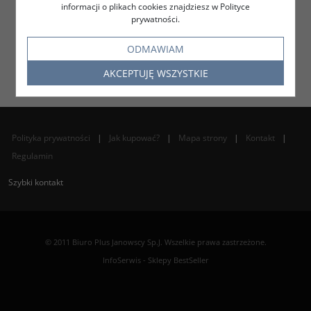
informacji o plikach cookies znajdziesz w Polityce
prywatności.
ODMAWIAM
AKCEPTUJĘ WSZYSTKIE
Polityka prywatności
|
Jak kupować?
|
Mapa strony
|
Kontakt
|
Regulamin
Szybki kontakt
© 2011 Biuro Plus Janowscy Sp.J. Wszelkie prawa zastrzeżone.
InfoSerwis
-
Sklepy BestSeller