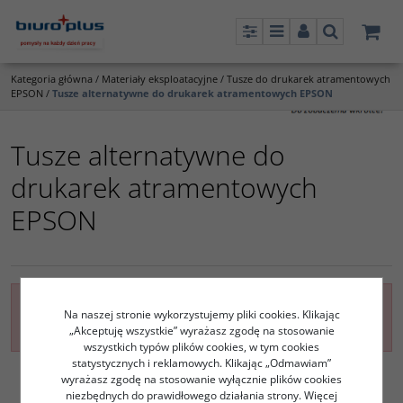
Panel
Menu
Panel
Szukaj
Kategoria główna
/
Materiały eksploatacyjne
/
Tusze do drukarek atramentowych
EPSON
/
Tusze alternatywne do drukarek atramentowych EPSON
Tusze alternatywne do
drukarek atramentowych
EPSON
Nie znaleziono nic spełniającego ustawione kryteria
Na naszej stronie wykorzystujemy pliki cookies. Klikając
filtrowania
„Akceptuję wszystkie” wyrażasz zgodę na stosowanie
wszystkich typów plików cookies, w tym cookies
statystycznych i reklamowych. Klikając „Odmawiam”
wyrażasz zgodę na stosowanie wyłącznie plików cookies
niezbędnych do prawidłowego działania strony. Więcej