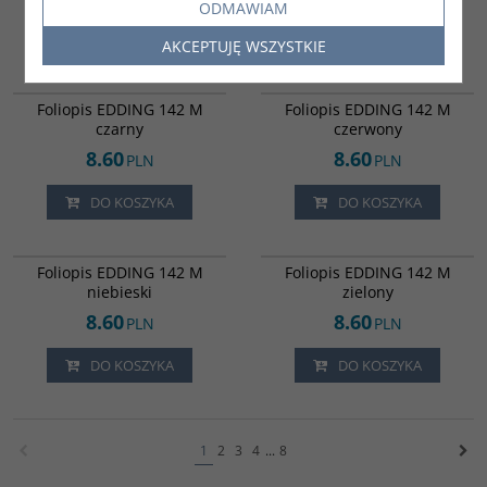
ODMAWIAM
ZOBACZ
DO KOSZYKA
AKCEPTUJĘ WSZYSTKIE
817274
817275
Foliopis EDDING 142 M
Foliopis EDDING 142 M
czarny
czerwony
8.60
8.60
PLN
PLN
DO KOSZYKA
DO KOSZYKA
817276
817277
Foliopis EDDING 142 M
Foliopis EDDING 142 M
niebieski
zielony
8.60
8.60
PLN
PLN
DO KOSZYKA
DO KOSZYKA
1
2
3
4
...
8