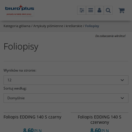
Panel
Menu
Panel
Szukaj
Kategoria główna
/
Artykuły piśmienne i kreślarskie
/
Foliopisy
Foliopisy
Wyników na stronie
:
Sortuj według
:
817266
817267
Foliopis EDDING 140 S czarny
Foliopis EDDING 140 S
czerwony
8.60
8.60
PLN
PLN