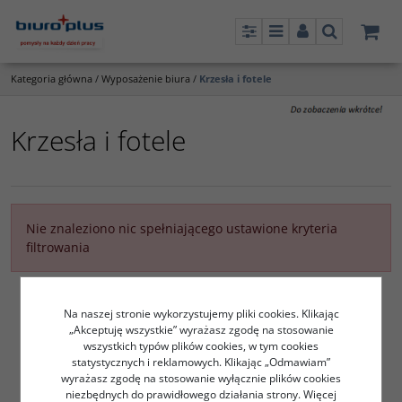
Panel
Menu
Panel
Szukaj
Kategoria główna
/
Wyposażenie biura
/
Krzesła i fotele
Krzesła i fotele
Nie znaleziono nic spełniającego ustawione kryteria
filtrowania
Na naszej stronie wykorzystujemy pliki cookies. Klikając
„Akceptuję wszystkie” wyrażasz zgodę na stosowanie
wszystkich typów plików cookies, w tym cookies
statystycznych i reklamowych. Klikając „Odmawiam”
wyrażasz zgodę na stosowanie wyłącznie plików cookies
niezbędnych do prawidłowego działania strony. Więcej