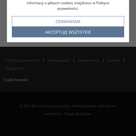
informacji o plikach cookies znajdziesz w Polityce
prywatności.
ODMAWIAM
AKCEPTUJĘ WSZYSTKIE
Polityka prywatności
|
Jak kupować?
|
Mapa strony
|
Kontakt
|
Regulamin
Szybki kontakt
© 2011 Biuro Plus Janowscy Sp.J. Wszelkie prawa zastrzeżone.
InfoSerwis
-
Sklepy BestSeller