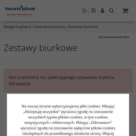
Panel
Menu
Panel
Szukaj
Kategoria główna
/
Galanteria biurowa
/
Zestawy biurkowe
Zestawy biurkowe
Nie znaleziono nic spełniającego ustawione kryteria
filtrowania
Na naszej stronie wykorzystujemy pliki cookies. Klikając
„Akceptuję wszystkie” wyrażasz zgodę na stosowanie
wszystkich typów plików cookies, w tym cookies
statystycznych i reklamowych. Klikając „Odmawiam”
wyrażasz zgodę na stosowanie wyłącznie plików cookies
niezbędnych do prawidłowego działania strony. Więcej