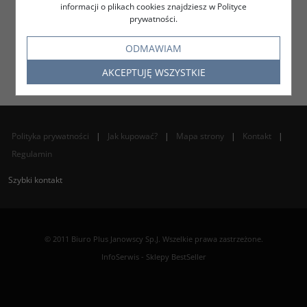
informacji o plikach cookies znajdziesz w Polityce
prywatności.
ODMAWIAM
AKCEPTUJĘ WSZYSTKIE
Polityka prywatności
|
Jak kupować?
|
Mapa strony
|
Kontakt
|
Regulamin
Szybki kontakt
© 2011 Biuro Plus Janowscy Sp.J. Wszelkie prawa zastrzeżone.
InfoSerwis
-
Sklepy BestSeller