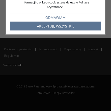
informacji o plikach cookies znajdziesz w Polityce
prywatności.
ODMAWIAM
AKCEPTUJĘ WSZYSTKIE
Polityka prywatności
|
Jak kupować?
|
Mapa strony
|
Kontakt
|
Regulamin
Szybki kontakt
© 2011 Biuro Plus Janowscy Sp.J. Wszelkie prawa zastrzeżone.
InfoSerwis
-
Sklepy BestSeller