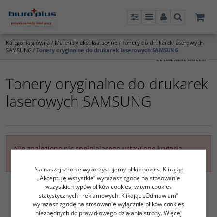
Panel
Menu
Panel
Szukaj
Kategoria główna
/
Materiały eksploatacyjne
/
Tonery do drukarek laserowych
SAMSUNG
/
Tonery oryginalne do drukarek laserowych SAMSUNG
Tonery oryginalne do drukarek
laserowych SAMSUNG
Nie znaleziono nic spełniającego ustawione kryteria
filtrowania
Na naszej stronie wykorzystujemy pliki cookies. Klikając
„Akceptuję wszystkie” wyrażasz zgodę na stosowanie
wszystkich typów plików cookies, w tym cookies
statystycznych i reklamowych. Klikając „Odmawiam”
wyrażasz zgodę na stosowanie wyłącznie plików cookies
niezbędnych do prawidłowego działania strony. Więcej