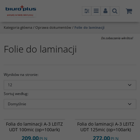
Panel
Menu
Panel
Szukaj
Kategoria główna
/
Oprawa dokumentów
/
Folie do laminacji
Folie do laminacji
Wyników na stronie
:
Sortuj według
:
812663
812664
Folia do laminacji A-3 LEITZ
Folia do laminacji A-3 LEITZ
UDT 100mic (op=100ark)
UDT 125mic (op=100ark)
209.00
272.00
PLN
PLN