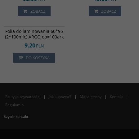
ZOBACZ
ZOBACZ
0686
Folia do laminowania 60*95
(2*100mic) ARGO op=100ark
9.20
PLN
DO KOSZYKA
Polityka prywatności
|
Jak kupować?
|
Mapa strony
|
Kontakt
|
Regulamin
Szybki kontakt