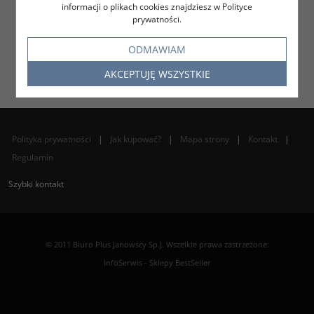
informacji o plikach cookies znajdziesz w Polityce
prywatności.
ODMAWIAM
AKCEPTUJĘ WSZYSTKIE
Polityka prywatności
|
Jak kupować?
|
Mapa strony
|
Kontakt
|
Regulamin
Szybki kontakt
© 2011 Biuro Plus Janowscy Sp.J. Wszelkie prawa zastrzeżone.
InfoSerwis
-
Sklepy BestSeller