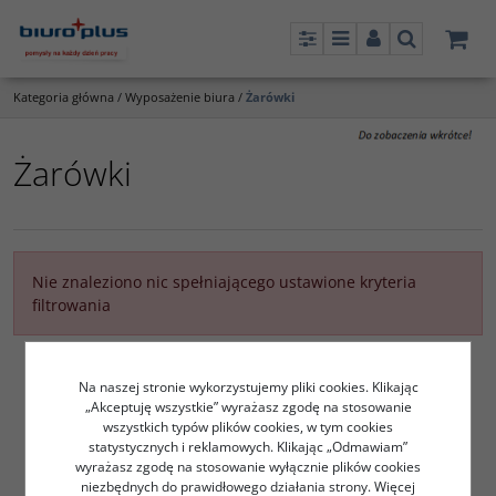
Panel
Menu
Panel
Szukaj
Kategoria główna
/
Wyposażenie biura
/
Żarówki
Żarówki
Nie znaleziono nic spełniającego ustawione kryteria
filtrowania
Na naszej stronie wykorzystujemy pliki cookies. Klikając
„Akceptuję wszystkie” wyrażasz zgodę na stosowanie
wszystkich typów plików cookies, w tym cookies
statystycznych i reklamowych. Klikając „Odmawiam”
wyrażasz zgodę na stosowanie wyłącznie plików cookies
niezbędnych do prawidłowego działania strony. Więcej