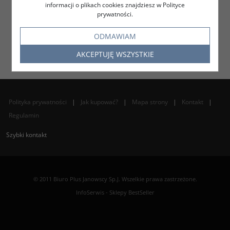
informacji o plikach cookies znajdziesz w Polityce
prywatności.
ODMAWIAM
AKCEPTUJĘ WSZYSTKIE
Polityka prywatności
|
Jak kupować?
|
Mapa strony
|
Kontakt
|
Regulamin
Szybki kontakt
© 2011 Biuro Plus Janowscy Sp.J. Wszelkie prawa zastrzeżone.
InfoSerwis
-
Sklepy BestSeller