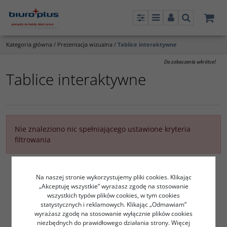
Panel
Menu
Panel
Szukaj
Kategoria główna
/
Prezentacja wizualna
/
Tablice interaktywne
Tablice interaktywne
Nie znaleziono nic spełniającego ustawione kryteria
filtrowania
Na naszej stronie wykorzystujemy pliki cookies. Klikając
„Akceptuję wszystkie” wyrażasz zgodę na stosowanie
wszystkich typów plików cookies, w tym cookies
statystycznych i reklamowych. Klikając „Odmawiam”
wyrażasz zgodę na stosowanie wyłącznie plików cookies
niezbędnych do prawidłowego działania strony. Więcej