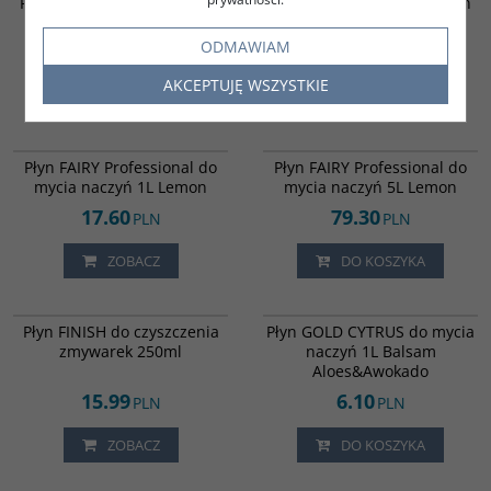
Płyn FAIRY do mycia naczyń
Płyn FAIRY do mycia naczyń
900ml Mięta
900ml Rumianek
ODMAWIAM
13.90
13.90
PLN
PLN
AKCEPTUJĘ WSZYSTKIE
ZOBACZ
DO KOSZYKA
828608
828611
Płyn FAIRY Professional do
Płyn FAIRY Professional do
mycia naczyń 1L Lemon
mycia naczyń 5L Lemon
17.60
79.30
PLN
PLN
ZOBACZ
DO KOSZYKA
9979999
821687
Płyn FINISH do czyszczenia
Płyn GOLD CYTRUS do mycia
zmywarek 250ml
naczyń 1L Balsam
Aloes&Awokado
15.99
6.10
PLN
PLN
ZOBACZ
DO KOSZYKA