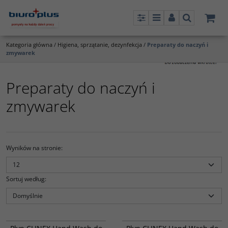
Panel
Menu
Panel
Szukaj
Kategoria główna
/
Higiena, sprzątanie, dezynfekcja
/
Preparaty do naczyń i
zmywarek
Preparaty do naczyń i
zmywarek
Wyników na stronie
:
Sortuj według
:
833530
824126