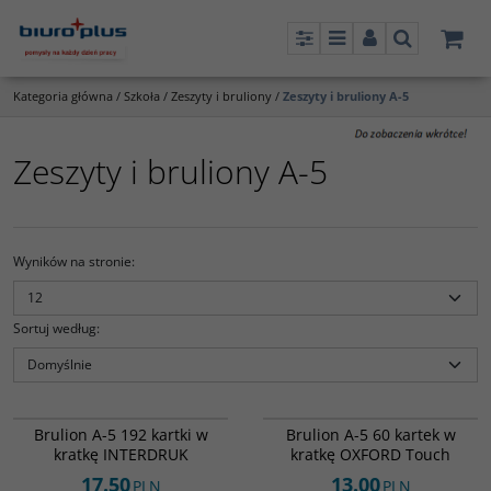
Panel
Menu
Panel
Szukaj
Kategoria główna
/
Szkoła
/
Zeszyty i bruliony
/
Zeszyty i bruliony A-5
Zeszyty i bruliony A-5
Wyników na stronie
:
Sortuj według
:
836562
6029130
Brulion A-5 192 kartki w
Brulion A-5 60 kartek w
kratkę INTERDRUK
kratkę OXFORD Touch
17.50
13.00
PLN
PLN