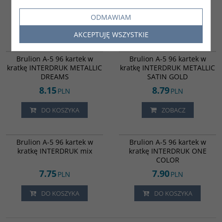
9.00
9.00
PLN
PLN
ODMAWIAM
DO KOSZYKA
DO KOSZYKA
AKCEPTUJĘ WSZYSTKIE
6002624
6002623
Brulion A-5 96 kartek w
Brulion A-5 96 kartek w
kratkę INTERDRUK METALLIC
kratkę INTERDRUK METALLIC
DREAMS
SATIN GOLD
8.15
8.79
PLN
PLN
DO KOSZYKA
ZOBACZ
823646
836628
Brulion A-5 96 kartek w
Brulion A-5 96 kartek w
kratkę INTERDRUK mix
kratkę INTERDRUK ONE
COLOR
7.75
7.90
PLN
PLN
DO KOSZYKA
DO KOSZYKA