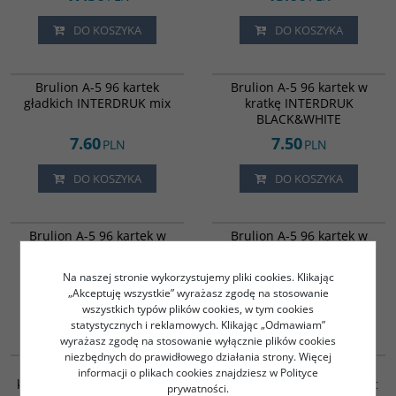
DO KOSZYKA
DO KOSZYKA
823648
823650
Brulion A-5 96 kartek
Brulion A-5 96 kartek w
gładkich INTERDRUK mix
kratkę INTERDRUK
BLACK&WHITE
7.60
7.50
PLN
PLN
DO KOSZYKA
DO KOSZYKA
6002628
6002627
Brulion A-5 96 kartek w
Brulion A-5 96 kartek w
kratkę INTERDRUK BOYS
kratkę INTERDRUK GIRLS
7.80
7.80
PLN
PLN
Na naszej stronie wykorzystujemy pliki cookies. Klikając
„Akceptuję wszystkie” wyrażasz zgodę na stosowanie
wszystkich typów plików cookies, w tym cookies
DO KOSZYKA
DO KOSZYKA
statystycznych i reklamowych. Klikając „Odmawiam”
wyrażasz zgodę na stosowanie wyłącznie plików cookies
6002626
6002631
niezbędnych do prawidłowego działania strony. Więcej
Brulion A-5 96 kartek w
Brulion A-5 96 kartek w
informacji o plikach cookies znajdziesz w Polityce
kratkę INTERDRUK MAT+UV
kratkę INTERDRUK Metallic
prywatności.