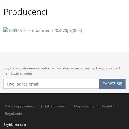
Producenci
Czy chcesz otrzymywać informacje o nowościach i ważnych wydarzeniach
na naszej stronie?
Polityka prywatności
|
Jak kupować?
|
Mapa strony
|
Kontakt
|
Regulamin
Szybki kontakt