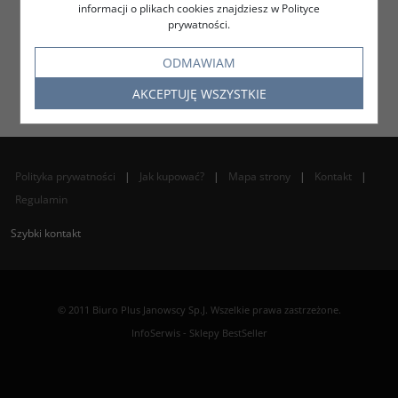
informacji o plikach cookies znajdziesz w Polityce
prywatności.
ODMAWIAM
AKCEPTUJĘ WSZYSTKIE
Polityka prywatności
|
Jak kupować?
|
Mapa strony
|
Kontakt
|
Regulamin
Szybki kontakt
© 2011 Biuro Plus Janowscy Sp.J. Wszelkie prawa zastrzeżone.
InfoSerwis
-
Sklepy BestSeller