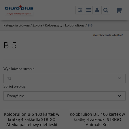
Panel
Menu
Panel
Szukaj
Kategoria główna
/
Szkoła
/
Kołozeszyty i kołobruliony
/
B-5
B-5
Wyników na stronie
:
Sortuj według
:
6016736
6016741
Kołobrulion B-5 100 kartek w
Kołobrulion B-5 100 kartek w
kratkę 4 zakładki STRIGO
kratkę 4 zakładki STRIGO
Afryka pastelowy niebieski
Animals Kot