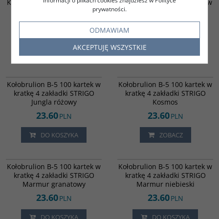
informacji o plikach cookies znajdziesz w Polityce
Kołobrulion B-5 100 kartek w
Kołobrulion B-5 100 kartek w
prywatności.
kratkę 4 zakładki STRIGO
kratkę 4 zakładki STRIGO
Jungla fioletowy
Jungla niebieski
ODMAWIAM
23.60
23.60
PLN
PLN
AKCEPTUJĘ WSZYSTKIE
ZOBACZ
ZOBACZ
6016735
6016732
Kołobrulion B-5 100 kartek w
Kołobrulion B-5 100 kartek w
kratkę 4 zakładki STRIGO
kratkę 4 zakładki STRIGO
Jungla różowy
Kosmos
23.60
23.60
PLN
PLN
DO KOSZYKA
ZOBACZ
6016737
6016738
Kołobrulion B-5 100 kartek w
Kołobrulion B-5 100 kartek w
kratkę 4 zakładki STRIGO
kratkę 4 zakładki STRIGO
Marmur granatowy
Marmur niebieski
23.60
23.60
PLN
PLN
DO KOSZYKA
DO KOSZYKA