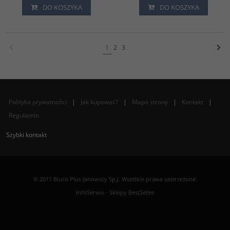
DO KOSZYKA
DO KOSZYKA
1
2
3
Polityka prywatności
|
Jak kupować?
|
Mapa strony
|
Kontakt
|
Regulamin
Szybki kontakt
© 2011 Biuro Plus Janowscy Sp.J. Wszelkie prawa zastrzeżone.
InfoSerwis
-
Sklepy BestSeller