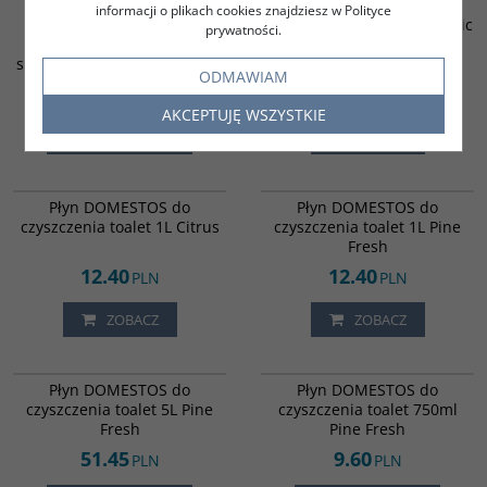
Płyn CLINEX W3 Forte do
Płyn DOMESTOS do
informacji o plikach cookies znajdziesz w Polityce
gruntownego czyszczenia
czyszczenia toalet 1L Atlantic
prywatności.
uporczywych zabrudzeń w
Fresh
sanitariatach i łazienkach 1L
ODMAWIAM
30.60
12.40
PLN
PLN
AKCEPTUJĘ WSZYSTKIE
DO KOSZYKA
ZOBACZ
817894
9995700
Płyn DOMESTOS do
Płyn DOMESTOS do
czyszczenia toalet 1L Citrus
czyszczenia toalet 1L Pine
Fresh
12.40
12.40
PLN
PLN
ZOBACZ
ZOBACZ
816459
846190
Płyn DOMESTOS do
Płyn DOMESTOS do
czyszczenia toalet 5L Pine
czyszczenia toalet 750ml
Fresh
Pine Fresh
51.45
9.60
PLN
PLN