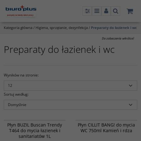
Panel
Menu
Panel
Szukaj
Kategoria główna
/
Higiena, sprzątanie, dezynfekcja
/
Preparaty do łazienek i wc
Preparaty do łazienek i wc
Wyników na stronie
:
Sortuj według
:
9951007
9990608
Płyn BUZIL Buscan Trendy
Płyn CILLIT BANG! do mycia
T464 do mycia łazienek i
WC 750ml Kamień i rdza
sanitariatów 1L