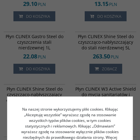
29.10
13.15
PLN
PLN
DO KOSZYKA
DO KOSZYKA
9923787
9923795
Płyn CLINEX Gastro Steel do
Płyn CLINEX Shine Steel do
czyszczenia stali
czyszcząco-nabłyszczający
nierdzewnej 1L
do stali nierdzewnej 5L
22.08
263.50
PLN
PLN
DO KOSZYKA
ZOBACZ
826194
9923818
Płyn CLINEX Shine Steel do
Płyn CLINEX W3 Active Shield
czyszcząco-nabłyszczający
do mycia sanitariatów i
do stali nierdzewnej 650ml
łazienek 1L
49.85
27.06
PLN
PLN
Na naszej stronie wykorzystujemy pliki cookies. Klikając
„Akceptuję wszystkie” wyrażasz zgodę na stosowanie
wszystkich typów plików cookies, w tym cookies
DO KOSZYKA
DO KOSZYKA
statystycznych i reklamowych. Klikając „Odmawiam”
wyrażasz zgodę na stosowanie wyłącznie plików cookies
839151
817891
niezbędnych do prawidłowego działania strony. Więcej