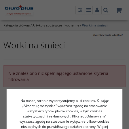
Panel
Menu
Panel
Szukaj
Kategoria główna
/
Artykuły spożywcze i kuchenne
/
Worki na śmieci
Worki na śmieci
Nie znaleziono nic spełniającego ustawione kryteria
filtrowania
Na naszej stronie wykorzystujemy pliki cookies. Klikając
„Akceptuję wszystkie” wyrażasz zgodę na stosowanie
wszystkich typów plików cookies, w tym cookies
statystycznych i reklamowych. Klikając „Odmawiam”
wyrażasz zgodę na stosowanie wyłącznie plików cookies
niezbędnych do prawidłowego działania strony. Więcej