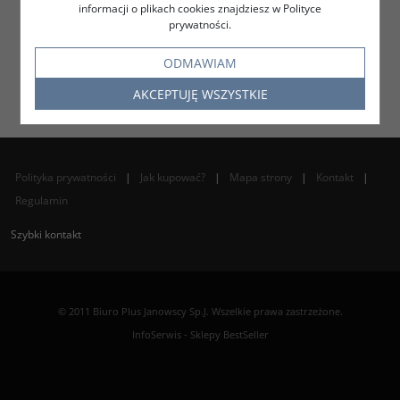
informacji o plikach cookies znajdziesz w Polityce
prywatności.
ODMAWIAM
AKCEPTUJĘ WSZYSTKIE
Polityka prywatności
|
Jak kupować?
|
Mapa strony
|
Kontakt
|
Regulamin
Szybki kontakt
© 2011 Biuro Plus Janowscy Sp.J. Wszelkie prawa zastrzeżone.
InfoSerwis
-
Sklepy BestSeller