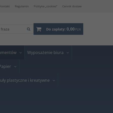
Kontakt
Regulamin
Polityka „cookies”
Cennik dostaw
0,00
Do zapłaty:
PLN
kumentów
Wyposażenie biura
Papier
uły plastyczne i kreatywne