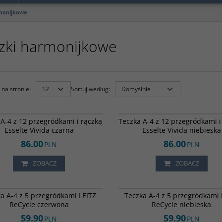
monijkowe
zki harmonijkowe
na stronie
:
Sortuj według
:
813289
A-4 z 12 przegródkami i rączką
Teczka A-4 z 12 przegródkami i
Esselte Vivida czarna
Esselte Vivida niebieska
86.00
86.00
PLN
PLN
ZOBACZ
ZOBACZ
841157
a A-4 z 5 przegródkami LEITZ
Teczka A-4 z 5 przegródkami 
ReCycle czerwona
ReCycle niebieska
59.90
59.90
PLN
PLN