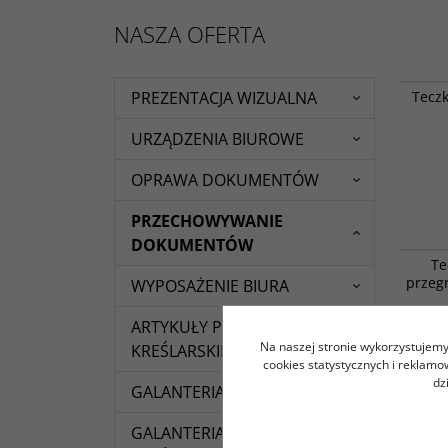
NASZA OFERTA
Teczk
PREZENTACJA WIZUALNA
URZĄDZENIA BIUROWE
OPRAWA DOKUMENTÓW
PRZECHOWYWANIE
DOKUMENTÓW
Te
przeg
WYPOSAŻENIE BIURA
ARTYKUŁY PIŚMIENNE I
Na naszej stronie wykorzystujemy 
KREŚLARSKIE
cookies statystycznych i reklam
dz
GALANTERIA BIUROWA
GALANTERIA PAPIERNICZA