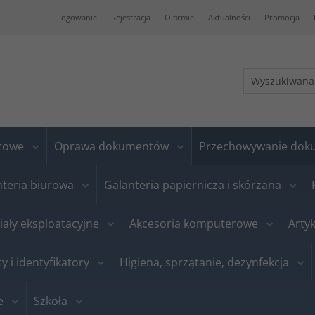
Logowanie
Rejestracja
O firmie
Aktualności
Promocja
urowe
Oprawa dokumentów
Przechowywanie do
nteria biurowa
Galanteria papiernicza i skórzana
iały eksploatacyjne
Akcesoria komputerowe
Artyk
ty i identyfikatory
Higiena, sprzątanie, dezynfekcja
e
Szkoła