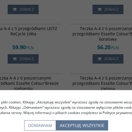
ZOBACZ
ZOBACZ
841159
a A-4 z 5 przegródkami LEITZ
Teczka A-4 z 6 poszerzany
ReCycle żółta
przegródkami Esselte Colour'
koralowa
59.90
56.20
PLN
PLN
ZOBACZ
ZOBACZ
840574
czka A-4 z 6 poszerzanymi
Teczka A-4 z 6 poszerzany
ródkami Esselte Colour'Breeze
przegródkami Esselte Colour'
niebieska
zielona
56.20
56.20
PLN
PLN
pliki cookies. Klikając „Akceptuję wszystkie” wyrażasz zgodę na stosowanie wszy
owych. Klikając „Odmawiam” wyrażasz zgodę na stosowanie wyłącznie plików coo
ZOBACZ
ZOBACZ
iałania strony. Więcej informacji o plikach cookies znajdziesz w Polityce prywatnoś
ODMAWIAM
AKCEPTUJĘ WSZYSTKIE
1
2
3