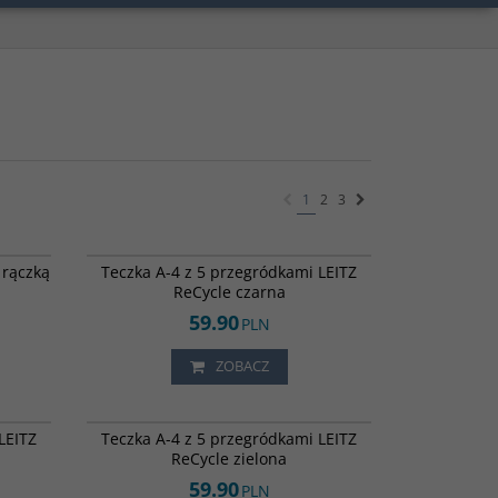
1
2
3
813287
836246
 rączką
Teczka A-4 z 5 przegródkami LEITZ
ReCycle czarna
59.90
PLN
ZOBACZ
841156
841158
LEITZ
Teczka A-4 z 5 przegródkami LEITZ
ReCycle zielona
59.90
PLN