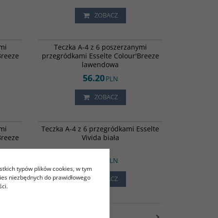
ZOBACZ
840576
840577
mi
Teczka A-4 z 6 poszerzanymi
Breeze
przegródkami Esselte Colour'Breeze
lawendowa
56.20
PLN
ZOBACZ
840575
813284
mi
Teczka A-4 z 6 przegródkami Esselte
Breeze
Vivida biała
51.50
PLN
stkich typów plików cookies, w tym
kies niezbędnych do prawidłowego
ZOBACZ
ci.