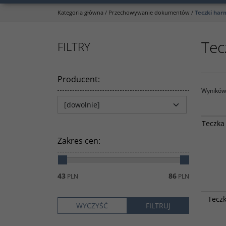
Kategoria główna
/
Przechowywanie dokumentów
/
Teczki har
Tec
FILTRY
Producent
:
Wyników 
Teczka 
Zakres cen
:
43
86
PLN
PLN
Teczk