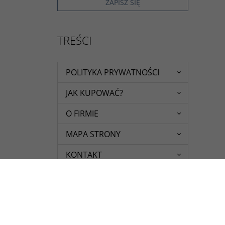
TREŚCI
POLITYKA PRYWATNOŚCI
JAK KUPOWAĆ?
O FIRMIE
MAPA STRONY
KONTAKT
REGULAMIN