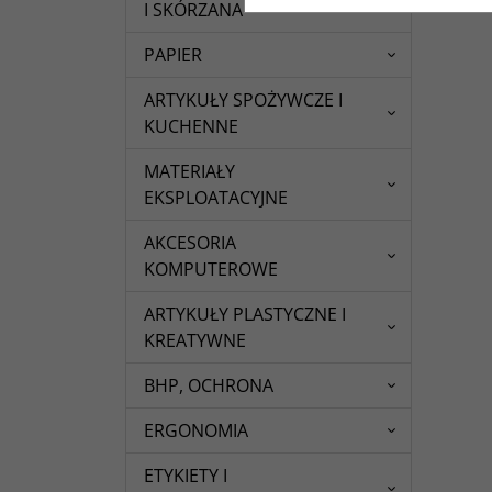
I SKÓRZANA
PAPIER
ARTYKUŁY SPOŻYWCZE I
KUCHENNE
MATERIAŁY
EKSPLOATACYJNE
AKCESORIA
KOMPUTEROWE
ARTYKUŁY PLASTYCZNE I
KREATYWNE
BHP, OCHRONA
ERGONOMIA
ETYKIETY I