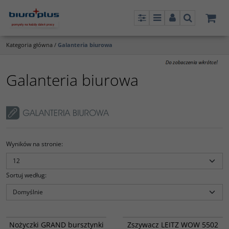
Panel
Menu
Panel
Szukaj
Kategoria główna
/
Galanteria biurowa
Galanteria biurowa
Wyników na stronie
:
Sortuj według
:
6458903
832593
Nożyczki GRAND bursztynki
Zszywacz LEITZ WOW 5502