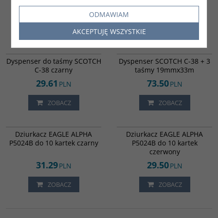
217.00
22.71
PLN
PLN
ODMAWIAM
ZOBACZ
DO KOSZYKA
AKCEPTUJĘ WSZYSTKIE
5203
835811
Dyspenser do taśmy SCOTCH
Dyspenser SCOTCH C-38 + 3
C-38 czarny
taśmy 19mmx33m
29.61
73.50
PLN
PLN
ZOBACZ
ZOBACZ
832530
832531
Dziurkacz EAGLE ALPHA
Dziurkacz EAGLE ALPHA
P5024B do 10 kartek czarny
P5024B do 10 kartek
czerwony
31.29
29.50
PLN
PLN
ZOBACZ
ZOBACZ