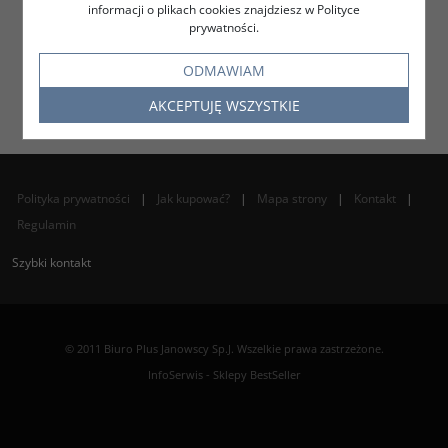
informacji o plikach cookies znajdziesz w Polityce
prywatności.
ODMAWIAM
AKCEPTUJĘ WSZYSTKIE
Polityka prywatności
|
Jak kupować?
|
Mapa strony
|
Kontakt
|
Regulamin
Szybki kontakt
© 2011 Biuro Plus Janowscy Sp.J. Wszelkie prawa zastrzeżone.
InfoSerwis
-
Sklepy BestSeller