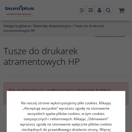
Panel
Menu
Panel
Szukaj
Kategoria główna
/
Materiały eksploatacyjne
/
Tusze do drukarek
atramentowych HP
Tusze do drukarek
atramentowych HP
Nie znaleziono nic spełniającego ustawione kryteria
filtrowania
Na naszej stronie wykorzystujemy pliki cookies. Klikając
„Akceptuję wszystkie” wyrażasz zgodę na stosowanie
wszystkich typów plików cookies, w tym cookies
statystycznych i reklamowych. Klikając „Odmawiam”
wyrażasz zgodę na stosowanie wyłącznie plików cookies
niezbędnych do prawidłowego działania strony. Więcej