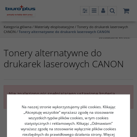
Panel
Menu
Panel
Szukaj
Kategoria główna
/
Materiały eksploatacyjne
/
Tonery do drukarek laserowych
CANON
/
Tonery alternatywne do drukarek laserowych CANON
Tonery alternatywne do
drukarek laserowych CANON
Nie znaleziono nic spełniającego ustawione kryteria
filtrowania
Na naszej stronie wykorzystujemy pliki cookies. Klikając
„Akceptuję wszystkie” wyrażasz zgodę na stosowanie
wszystkich typów plików cookies, w tym cookies
statystycznych i reklamowych. Klikając „Odmawiam”
wyrażasz zgodę na stosowanie wyłącznie plików cookies
niezbędnych do prawidłowego działania strony. Więcej