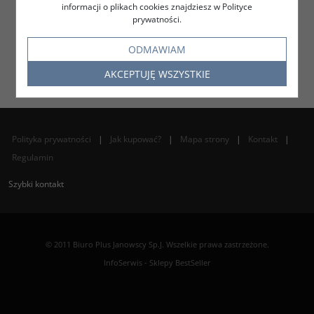
informacji o plikach cookies znajdziesz w Polityce
prywatności.
ODMAWIAM
AKCEPTUJĘ WSZYSTKIE
Polityka prywatności
|
Jak kupować?
|
Mapa strony
|
Kontakt
|
Regulamin
Szybki kontakt
© 2011 Biuro Plus Janowscy Sp.J. Wszelkie prawa zastrzeżone.
InfoSerwis
-
Sklepy BestSeller