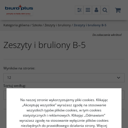
Panel
Menu
Panel
Szukaj
Kategoria główna
/
Szkoła
/
Zeszyty i bruliony
/
Zeszyty i bruliony B-5
Zeszyty i bruliony B-5
Wyników na stronie
:
Sortuj według
:
Na naszej stronie wykorzystujemy pliki cookies. Klikając
„Akceptuję wszystkie” wyrażasz zgodę na stosowanie
836564
6001502
wszystkich typów plików cookies, w tym cookies
Brulion B-5 160 kartek w
Brulion B-5 160 kartek w
statystycznych i reklamowych. Klikając „Odmawiam”
kratkę INTERDRUK
kratkę INTERDRUK
wyrażasz zgodę na stosowanie wyłącznie plików cookies
26.00
19.30
niezbędnych do prawidłowego działania strony. Więcej
PLN
PLN