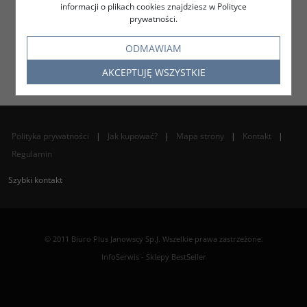
informacji o plikach cookies znajdziesz w Polityce
prywatności.
DO KOSZYKA
ZOBACZ
ODMAWIAM
AKCEPTUJĘ WSZYSTKIE
Polityka prywatności
|
Jak kupować?
|
Mapa strony
|
Kontakt
|
Regulamin
Szybki kontakt
© 2011 Biuro Plus Janowscy Sp.J. Wszelkie prawa zastrzeżone.
InfoSerwis
-
Sklepy BestSeller