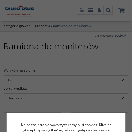
Panel
Menu
Panel
Szukaj
Kategoria główna
/
Ergonomia
/
Ramiona do monitorów
Ramiona do monitorów
Wyników na stronie
:
Sortuj według
:
835678
835677
Ramię do monitora
Wysuwane ramię do
KENSINGTON SmartFit Ergo
monitora KENSINGTON
Na naszej stronie wykorzystujemy pliki cookies. Klikając
SmartFit Ergo podwójne
„Akceptuję wszystkie” wyrażasz zgodę na stosowanie