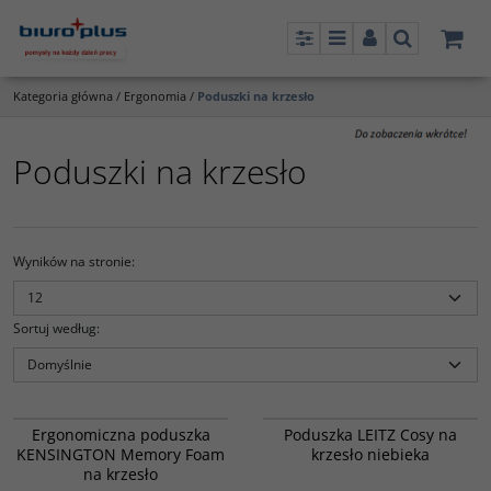
Panel
Menu
Panel
Szukaj
Kategoria główna
/
Ergonomia
/
Poduszki na krzesło
Poduszki na krzesło
Wyników na stronie
:
Sortuj według
:
830487
838441
Ergonomiczna poduszka
Poduszka LEITZ Cosy na
KENSINGTON Memory Foam
krzesło niebieka
na krzesło