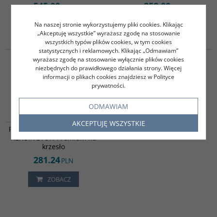
545.00
258.00
PLN
PLN
Na naszej stronie wykorzystujemy pliki cookies. Klikając
ZOBACZ
ZOBACZ
„Akceptuję wszystkie” wyrażasz zgodę na stosowanie
wszystkich typów plików cookies, w tym cookies
838443
838442
statystycznych i reklamowych. Klikając „Odmawiam”
Poduszka LEITZ Cosy na
Poduszka LEITZ Cosy na
wyrażasz zgodę na stosowanie wyłącznie plików cookies
krzesło szara
krzesło żółta
niezbędnych do prawidłowego działania strony. Więcej
informacji o plikach cookies znajdziesz w Polityce
258.00
258.00
PLN
PLN
prywatności.
ZOBACZ
ZOBACZ
ODMAWIAM
830486
AKCEPTUJĘ WSZYSTKIE
Poduszka żelowa chłodząca
KENSINGTON Premium na
krzesło
281.24
PLN
ZOBACZ