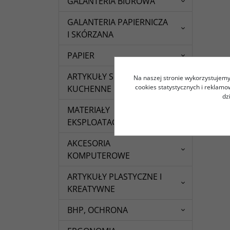
GALANTERIA BIUROWA
GALANTERIA PAPIERNICZA
I SKÓRZANA
PAPIER
ARTYKUŁY SPOŻYWCZE I
Na naszej stronie wykorzystujemy 
cookies statystycznych i reklam
KUCHENNE
dz
MATERIAŁY
EKSPLOATACYJNE
AKCESORIA
KOMPUTEROWE
ARTYKUŁY PLASTYCZNE I
KREATYWNE
BHP, OCHRONA