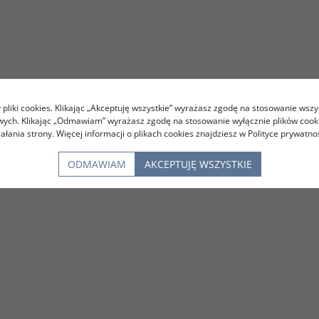
pliki cookies. Klikając „Akceptuję wszystkie” wyrażasz zgodę na stosowanie wszy
owych. Klikając „Odmawiam” wyrażasz zgodę na stosowanie wyłącznie plików coo
iałania strony. Więcej informacji o plikach cookies znajdziesz w Polityce prywatnoś
ODMAWIAM
AKCEPTUJĘ WSZYSTKIE