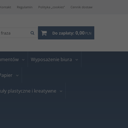
Kontakt
Regulamin
Polityka „cookies”
Cennik dostaw
0,00
Do zapłaty:
PLN
kumentów
Wyposażenie biura
Papier
uły plastyczne i kreatywne