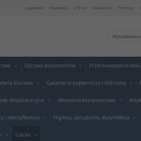
Logowanie
Rejestracja
O firmie
Aktualności
Promocja
urowe
Oprawa dokumentów
Przechowywanie do
nteria biurowa
Galanteria papiernicza i skórzana
iały eksploatacyjne
Akcesoria komputerowe
Artyk
ty i identyfikatory
Higiena, sprzątanie, dezynfekcja
e
Szkoła