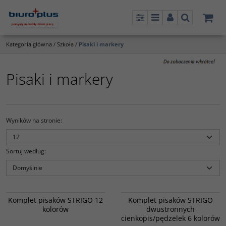
Panel
Menu
Panel
Szukaj
Kategoria główna
/
Szkoła
/
Pisaki i markery
Pisaki i markery
Wyników na stronie
:
Sortuj według
:
6409502
7609450
Komplet pisaków STRIGO 12
Komplet pisaków STRIGO
kolorów
dwustronnych
cienkopis/pędzelek 6 kolorów