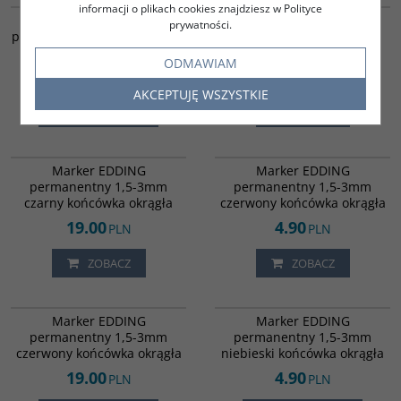
informacji o plikach cookies znajdziesz w Polityce
Marker EDDING
Marker EDDING
prywatności.
permanentny 1-5mm zielona
permanentny 1,5-3mm
końcówka ścięta
czarny końcówka okrągła
ODMAWIAM
4.90
4.90
PLN
PLN
AKCEPTUJĘ WSZYSTKIE
DO KOSZYKA
ZOBACZ
8201600
96301
Marker EDDING
Marker EDDING
permanentny 1,5-3mm
permanentny 1,5-3mm
czarny końcówka okrągła
czerwony końcówka okrągła
19.00
4.90
PLN
PLN
ZOBACZ
ZOBACZ
8201602
96299
Marker EDDING
Marker EDDING
permanentny 1,5-3mm
permanentny 1,5-3mm
czerwony końcówka okrągła
niebieski końcówka okrągła
19.00
4.90
PLN
PLN