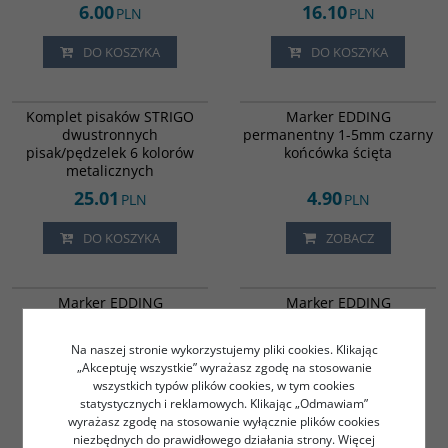
6.00
16.10
PLN
PLN
DO KOSZYKA
DO KOSZYKA
7609451
795768
Komplet pisaków STRIGO
Marker EDDING
dwustronnych
permanentny 1-5mm czarny
pisak/pędzelek 6 kolorów
końcówka ścięta
metalicznych
25.01
4.90
PLN
PLN
DO KOSZYKA
ZOBACZ
19298
795769
Marker EDDING
Marker EDDING
permanentny 1-5mm
permanentny 1-5mm
czerwony końcówka ścięta
niebieski końcówka ścięta
Na naszej stronie wykorzystujemy pliki cookies. Klikając
4.90
4.90
PLN
PLN
„Akceptuję wszystkie” wyrażasz zgodę na stosowanie
wszystkich typów plików cookies, w tym cookies
statystycznych i reklamowych. Klikając „Odmawiam”
DO KOSZYKA
DO KOSZYKA
wyrażasz zgodę na stosowanie wyłącznie plików cookies
niezbędnych do prawidłowego działania strony. Więcej
808858
95840