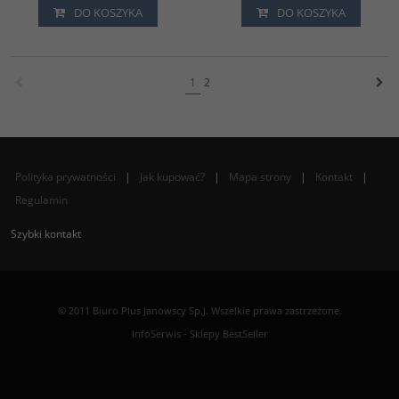
DO KOSZYKA
DO KOSZYKA
1
2
Polityka prywatności
|
Jak kupować?
|
Mapa strony
|
Kontakt
|
Regulamin
Szybki kontakt
© 2011 Biuro Plus Janowscy Sp.J. Wszelkie prawa zastrzeżone.
InfoSerwis
-
Sklepy BestSeller