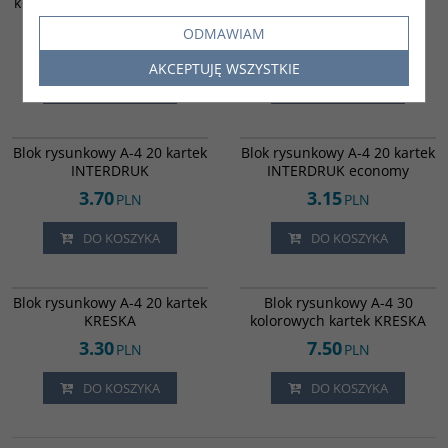
kolorowych kartek pastelowe
kolorowych kartek KRESKA
kolory INTERDRUK
ODMAWIAM
5.01
3.80
PLN
PLN
AKCEPTUJĘ WSZYSTKIE
DO KOSZYKA
DO KOSZYKA
6020601
6020602
Blok rysunkowy A-4 20 kartek
Blok rysunkowy A-4 20 kartek
INTERDRUK
INTERDRUK economy
3.70
3.15
PLN
PLN
DO KOSZYKA
DO KOSZYKA
6020600
6015500
Blok rysunkowy A-4 20 kartek
Blok rysunkowy A-4 30
KRESKA
kolorowych kartek KRESKA
3.30
7.50
PLN
PLN
DO KOSZYKA
DO KOSZYKA