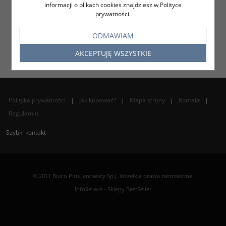
informacji o plikach cookies znajdziesz w Polityce
prywatności.
ODMAWIAM
AKCEPTUJĘ WSZYSTKIE
Polityka prywatności
|
Jak kupować?
|
Mapa strony
|
Kontakt
|
Regulamin
Szybki kontakt
© 2011 Biuro Plus Janowscy Sp.J. Wszelkie prawa zastrzeżone.
InfoSerwis
-
Sklepy BestSeller