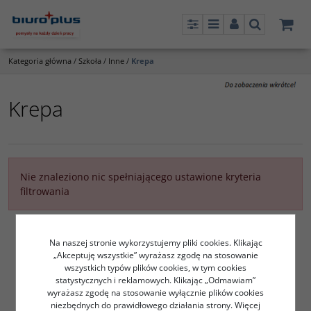
Panel
Menu
Panel
Szukaj
Kategoria główna
/
Szkoła
/
Inne
/
Krepa
Krepa
Nie znaleziono nic spełniającego ustawione kryteria
filtrowania
Na naszej stronie wykorzystujemy pliki cookies. Klikając
„Akceptuję wszystkie” wyrażasz zgodę na stosowanie
wszystkich typów plików cookies, w tym cookies
statystycznych i reklamowych. Klikając „Odmawiam”
wyrażasz zgodę na stosowanie wyłącznie plików cookies
niezbędnych do prawidłowego działania strony. Więcej