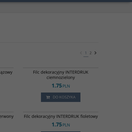
1
2
6012920
6012907
rązowy
Filc dekoracyjny INTERDRUK
ciemnozielony
1.75
PLN
DO KOSZYKA
6012924
6012917
zerwony
Filc dekoracyjny INTERDRUK fioletowy
1.75
PLN