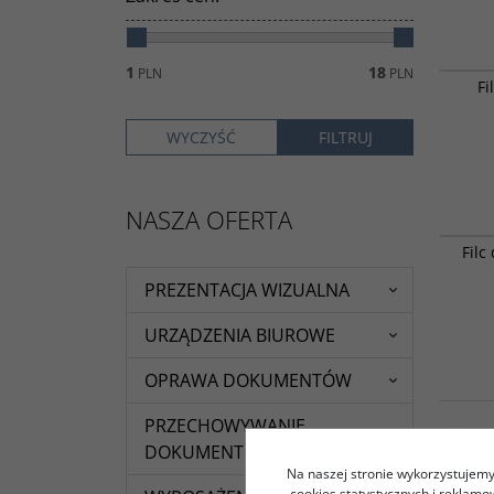
1
18
PLN
PLN
Fi
NASZA OFERTA
Filc
PREZENTACJA WIZUALNA
URZĄDZENIA BIUROWE
OPRAWA DOKUMENTÓW
PRZECHOWYWANIE
DOKUMENTÓW
Na naszej stronie wykorzystujemy 
cookies statystycznych i reklam