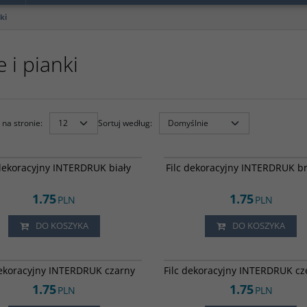
nki
e i pianki
na stronie
:
Sortuj według
:
6012927
 dekoracyjny INTERDRUK biały
Filc dekoracyjny INTERDRUK b
1.75
1.75
PLN
PLN
DO KOSZYKA
DO KOSZYKA
6012918
dekoracyjny INTERDRUK czarny
Filc dekoracyjny INTERDRUK c
1.75
1.75
PLN
PLN