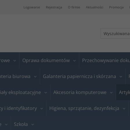
Logowanie
Rejestracja
O firmie
Aktualności
Promocja
urowe
Oprawa dokumentów
Przechowywanie do
nteria biurowa
Galanteria papiernicza i skórzana
iały eksploatacyjne
Akcesoria komputerowe
Artyk
ty i identyfikatory
Higiena, sprzątanie, dezynfekcja
e
Szkoła