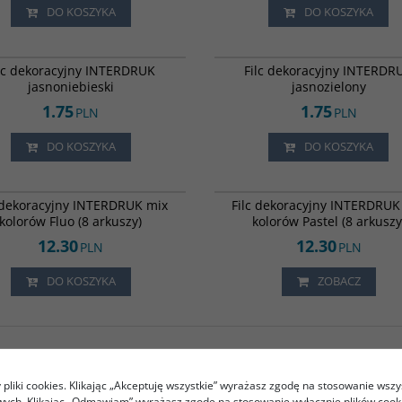
DO KOSZYKA
DO KOSZYKA
6012919
lc dekoracyjny INTERDRUK
Filc dekoracyjny INTERDR
jasnoniebieski
jasnozielony
1.75
1.75
PLN
PLN
DO KOSZYKA
DO KOSZYKA
6012930
 dekoracyjny INTERDRUK mix
Filc dekoracyjny INTERDRUK
kolorów Fluo (8 arkuszy)
kolorów Pastel (8 arkuszy
12.30
12.30
PLN
PLN
DO KOSZYKA
ZOBACZ
1
2
pliki cookies. Klikając „Akceptuję wszystkie” wyrażasz zgodę na stosowanie wszy
owych. Klikając „Odmawiam” wyrażasz zgodę na stosowanie wyłącznie plików coo