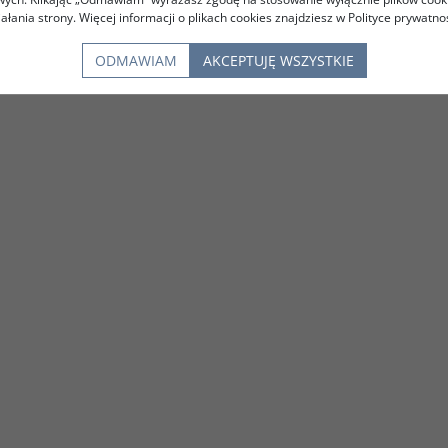
iałania strony. Więcej informacji o plikach cookies znajdziesz w Polityce prywatnoś
ODMAWIAM
AKCEPTUJĘ WSZYSTKIE