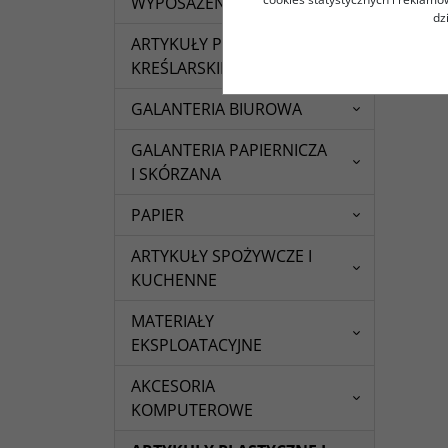
WYPOSAŻENIE BIURA
dz
ARTYKUŁY PIŚMIENNE I
KREŚLARSKIE
GALANTERIA BIUROWA
GALANTERIA PAPIERNICZA
I SKÓRZANA
PAPIER
ARTYKUŁY SPOŻYWCZE I
KUCHENNE
MATERIAŁY
EKSPLOATACYJNE
AKCESORIA
KOMPUTEROWE