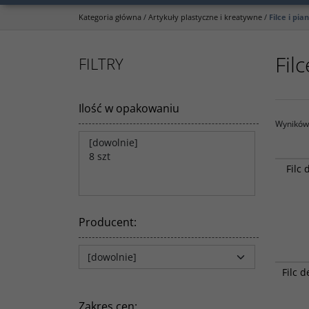
Kategoria główna
/
Artykuły plastyczne i kreatywne
/
Filce i pia
Filc
FILTRY
Ilość w opakowaniu
Wyników 
Filc
Producent
:
Filc 
Zakres cen
: