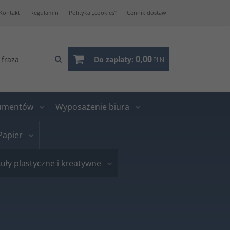
Kontakt
Regulamin
Polityka „cookies”
Cennik dostaw
0,00
Do zapłaty:
PLN
kumentów
Wyposażenie biura
Papier
uły plastyczne i kreatywne