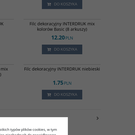
DO KOSZYKA
6012906
6012932
UK
Filc dekoracyjny INTERDRUK mix
kolorów Basic (8 arkuszy)
12.20
PLN
DO KOSZYKA
6012931
6012925
 mix
Filc dekoracyjny INTERDRUK niebieski
)
1.75
PLN
DO KOSZYKA
stkich typów plików cookies, w tym
kies niezbędnych do prawidłowego