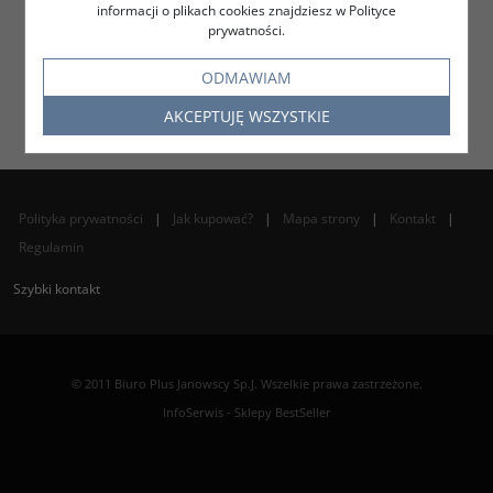
informacji o plikach cookies znajdziesz w Polityce
prywatności.
ODMAWIAM
AKCEPTUJĘ WSZYSTKIE
Polityka prywatności
|
Jak kupować?
|
Mapa strony
|
Kontakt
|
Regulamin
Szybki kontakt
© 2011 Biuro Plus Janowscy Sp.J. Wszelkie prawa zastrzeżone.
InfoSerwis
-
Sklepy BestSeller