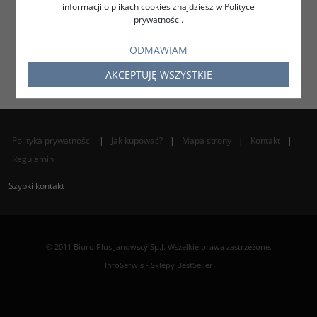
informacji o plikach cookies znajdziesz w Polityce
prywatności.
ODMAWIAM
AKCEPTUJĘ WSZYSTKIE
Polityka prywatności
|
Jak kupować?
|
Mapa strony
|
Kontakt
|
Regulamin
Szybki kontakt
© 2011 Biuro Plus Janowscy Sp.J. Wszelkie prawa zastrzeżone.
InfoSerwis
-
Sklepy BestSeller