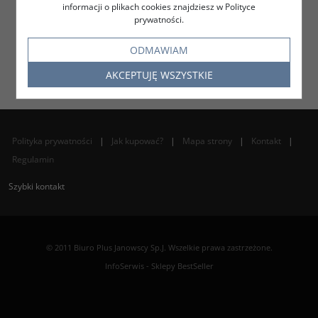
informacji o plikach cookies znajdziesz w Polityce
prywatności.
ODMAWIAM
AKCEPTUJĘ WSZYSTKIE
Polityka prywatności
|
Jak kupować?
|
Mapa strony
|
Kontakt
|
Regulamin
Szybki kontakt
© 2011 Biuro Plus Janowscy Sp.J. Wszelkie prawa zastrzeżone.
InfoSerwis
-
Sklepy BestSeller